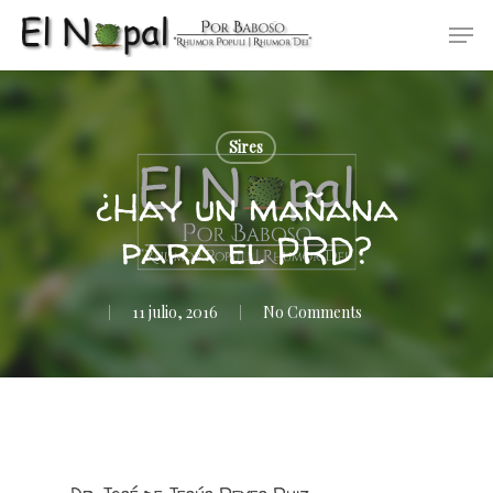
Skip
Men
to
main
content
Sires
¿Hay un mañana
para el PRD?
11 julio, 2016
No Comments