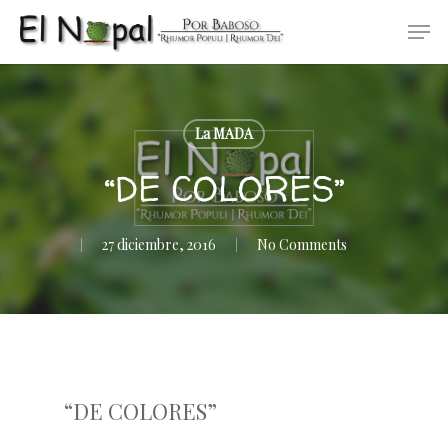
Skip
Men
to
main
content
La MADA
“DE COLORES”
27 diciembre, 2016
No Comments
“DE COLORES”