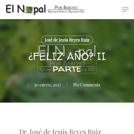
Skip
Men
to
main
content
José de Jesús Reyes Ruíz
¿FELIZ AÑO? II
parte
30 enero, 2017
No Comments
Dr. José de Jesús Reyes Ruiz