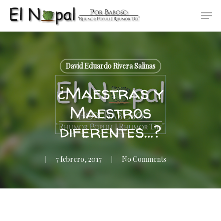
Skip
Men
to
main
content
David Eduardo Rivera Salinas
¿Maestras y
Maestros
diferentes…?
7 febrero, 2017
No Comments