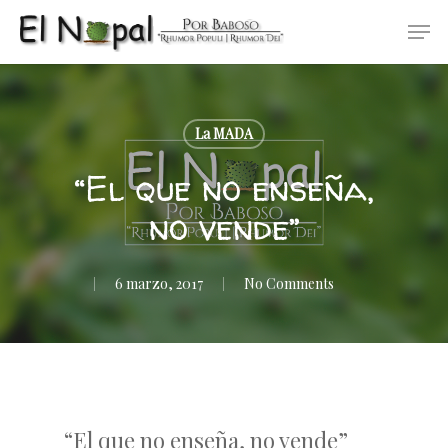
Skip
Men
to
main
content
La MADA
“El que no enseña,
no vende”
6 marzo, 2017
No Comments
“El que no enseña, no vende”