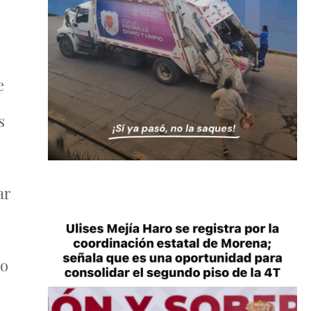
e
s
ar
to