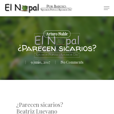
Skip
Men
to
main
content
Arturo Nahle
¿Parecen sicarios?
9 junio, 2017
No Comments
¿Parecen sicarios?
Beatriz Luevano