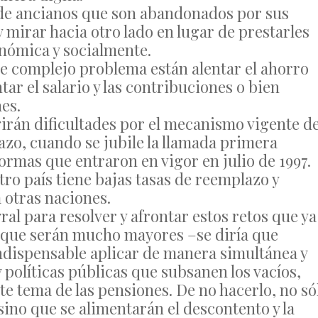
 de ancianos que son abandonados por sus
y mirar hacia otro lado en lugar de prestarles
onómica y socialmente.
te complejo problema están alentar el ahorro
ar el salario y las contribuciones o bien
es.
irán dificultades por el mecanismo vigente d
azo, cuando se jubile la llamada primera
formas que entraron en vigor en julio de 1997.
ro país tiene bajas tasas de reemplazo y
 otras naciones.
al para resolver y afrontar estos retos que ya
o que serán mucho mayores –se diría que
ndispensable aplicar de manera simultánea y
 políticas públicas que subsanen los vacíos,
te tema de las pensiones. De no hacerlo, no só
sino que se alimentarán el descontento y la