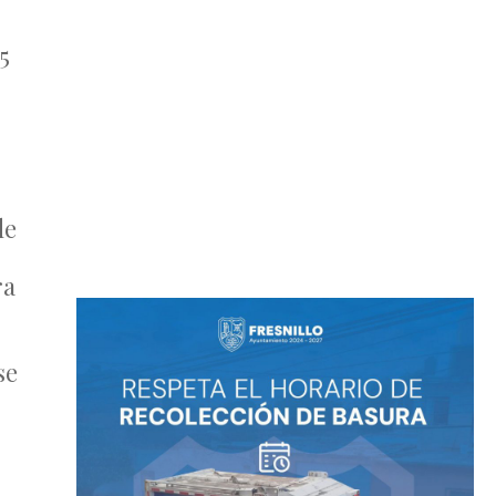
5
de
ra
se