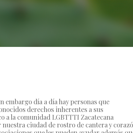
No Comments
in embargo día a día hay personas que
onocidos derechos inherentes a sus
dico a la comunidad LGBTTTI Zacatecana
r nuestra ciudad de rostro de cantera y coraz
sociaciones que les pueden ayudar además qu