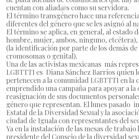
cuentan con aliad@s como su servidora.
El término transgénero hace una referencia
diferentes del género que se les asignó al n
El término se aplica, en general, al estado 
hombre, mujer, ambos, ninguno, etcétera),
(la identificación por parte de los demás de
cromosomas o genital).
Una de las activistas mexicanas más repres
LGBTTTI es Diana Sánchez Barrios quien lo
pertenecen a la comunidad LGBTTTI en la ci
emprendido una campaña para apoyar a la 
reasignación de sus documentos personales
género que representan. El lunes pasado in
Estatal de la Diversidad Sexual y la asocia
ciudad de Iguala con representantes del se
Ya en la instalación de las mesas de trabajo
presidente del Consejo de la diversidad sexu