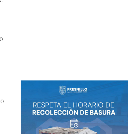
o
jo
.