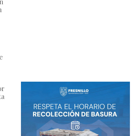
ón
n
r
e
or
ta