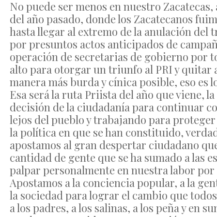
No puede ser menos en nuestro Zacatecas, a
del año pasado, donde los Zacatecanos fuim
hasta llegar al extremo de la anulación del 
por presuntos actos anticipados de campaña,
operación de secretarias de gobierno por to
alto para otorgar un triunfo al PRI y quitar
manera más burda y cínica posible, eso es l
Esa será la ruta Priista del año que viene, la
decisión de la ciudadanía para continuar c
lejos del pueblo y trabajando para proteger
la política en que se han constituido, verd
apostamos al gran despertar ciudadano que
cantidad de gente que se ha sumado a las
palpar personalmente en nuestra labor por 
Apostamos a la conciencia popular, a la gent
la sociedad para lograr el cambio que todos
a los padres, a los salinas, a los peña y en 