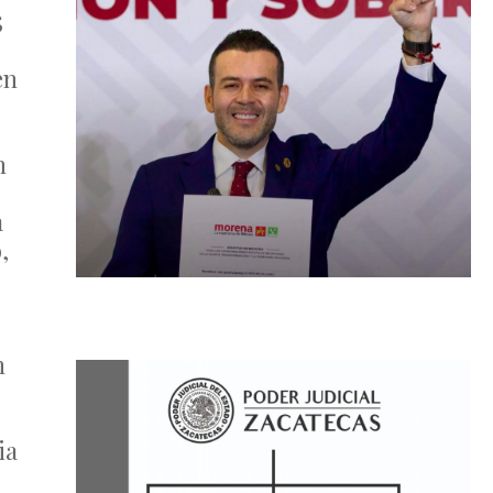
5
en
n
a
,
n
ia