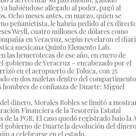
ya habiéndose allegado al poder, pagó al
sos. Ocho meses antes, en marzo, quien se
no peñanietista, le habría pedido al ex direct
ses Weyll, cuatro millones de dólares como
ompañía en Veracruz, según revelaron el diar
ística mexicana Quinto Elemento Lab.
n las hemerotecas de ese año, en enero de
el gobierno de Veracruz – encabezado por el
rizó en el aeropuerto de Toluca, con 25
dado en dos maletas dentro del compartimento
os hombres de confianza de Duarte: Miguel
 del dinero, Morales Robles se limitó a mostra
ración Financiera de la Tesorería Estatal
s de la PGR. El caso quedó registrado bajo la 
gobierno de Duarte la devolución del dinero
ín a celebrarse en el estado.