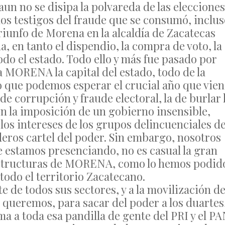
un no se disipa la polvareda de las elecciones
os testigos del fraude que se consumó, inclus
triunfo de Morena en la alcaldía de Zacatecas
 en tanto el dispendio, la compra de voto, la
do el estado. Todo ello y más fue pasado por
 a MORENA la capital del estado, todo de la
o que podemos esperar el crucial año que vien
 de corrupción y fraude electoral, la de burlar 
on la imposición de un gobierno insensible,
 los intereses de los grupos delincuenciales d
aderos cartel del poder. Sin embargo, nosotros
 estamos presenciando, no es casual la gran
 estructuras de MORENA, como lo hemos podid
todo el territorio Zacatecano.
e de todos sus sectores, y a la movilización d
 queremos, para sacar del poder a los duartes
suma a toda esa pandilla de gente del PRI y el P