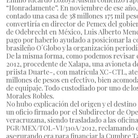
“Honradamente”. En noviembre de ese año, 
contado una casa de 38 millones 175 mil pe
convertiría en director de Pemex del gobier
de Odebrecht en México, Luis Alberto Mene
pago por haberlo ayudado a posicionar la c
brasileño O´Globo y la organización period
De la misma forma, como podemos revisar e
2012, procedente de Xalapa, una avioneta d
priista Duarte-, con matrícula XC-CTL, ater
millones de pesos en efectivo, bien acomo
de equipaje. Todo custodiado por uno de l
Morales Robles.
No hubo explicación del origen y el destino
un oficio firmado por el Subdirector de Ope
veracruzana, siendo trasladado a las oficina
PGR/MEX/TOL-VI/310A/2012, reclamando el 
asegurando era para financiar la Cumbre Taj