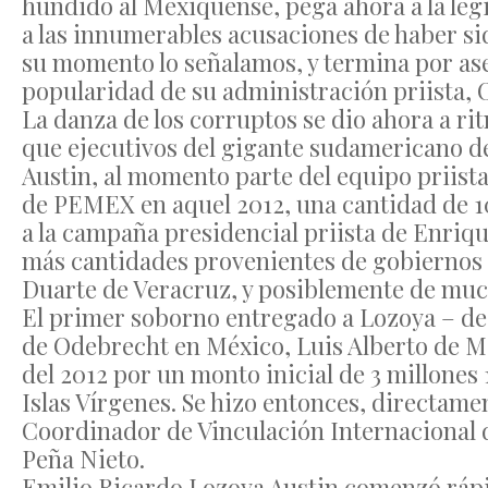
hundido al Mexiquense, pega ahora a la leg
a las innumerables acusaciones de haber si
su momento lo señalamos, y termina por ase
popularidad de su administración priista, O
La danza de los corruptos se dio ahora a ri
que ejecutivos del gigante sudamericano d
Austin, al momento parte del equipo priist
de PEMEX en aquel 2012, una cantidad de 10 
a la campaña presidencial priista de Enri
más cantidades provenientes de gobiernos p
Duarte de Veracruz, y posiblemente de muc
El primer soborno entregado a Lozoya – de 
de Odebrecht en México, Luis Alberto de Me
del 2012 por un monto inicial de 3 millones
Islas Vírgenes. Se hizo entonces, directam
Coordinador de Vinculación Internacional 
Peña Nieto.
Emilio Ricardo Lozoya Austin comenzó rápi