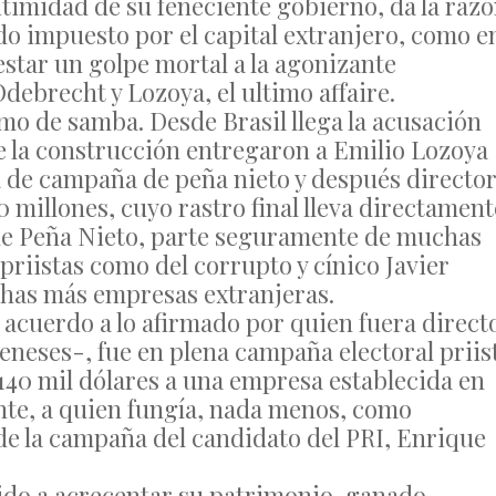
itimidad de su feneciente gobierno, da la raz
do impuesto por el capital extranjero, como e
star un golpe mortal a la agonizante
debrecht y Lozoya, el ultimo affaire.
tmo de samba. Desde Brasil llega la acusación
e la construcción entregaron a Emilio Lozoya
a de campaña de peña nieto y después directo
millones, cuyo rastro final lleva directament
que Peña Nieto, parte seguramente de muchas
riistas como del corrupto y cínico Javier
has más empresas extranjeras.
acuerdo a lo afirmado por quien fuera direct
neses-, fue en plena campaña electoral priis
 140 mil dólares a una empresa establecida en
ente, a quien fungía, nada menos, como
de la campaña del candidato del PRI, Enrique
do a acrecentar su patrimonio, ganado