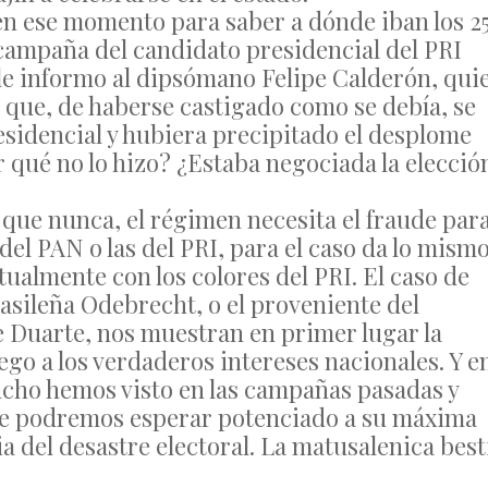
en ese momento para saber a dónde iban los 2
 campaña del candidato presidencial del PRI
e informo al dipsómano Felipe Calderón, qui
l que, de haberse castigado como se debía, se
sidencial y hubiera precipitado el desplome
or qué no lo hizo? ¿Estaba negociada la elecció
 que nunca, el régimen necesita el fraude par
 del PAN o las del PRI, para el caso da lo mismo
tualmente con los colores del PRI. El caso de
asileña Odebrecht, o el proveniente del
 Duarte, nos muestran en primer lugar la
ego a los verdaderos intereses nacionales. Y e
cho hemos visto en las campañas pasadas y
te podremos esperar potenciado a su máxima
a del desastre electoral. La matusalenica best