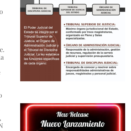
o
e.
la
e
o
e
,
AN