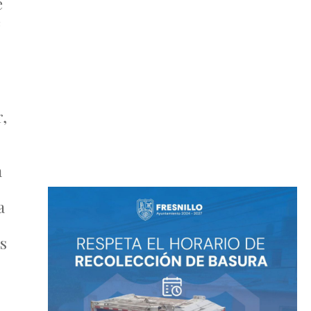
e
e
,
a
a
us