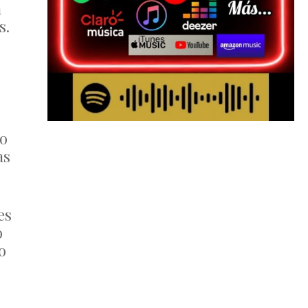
a
s.
no
as
es
o
o