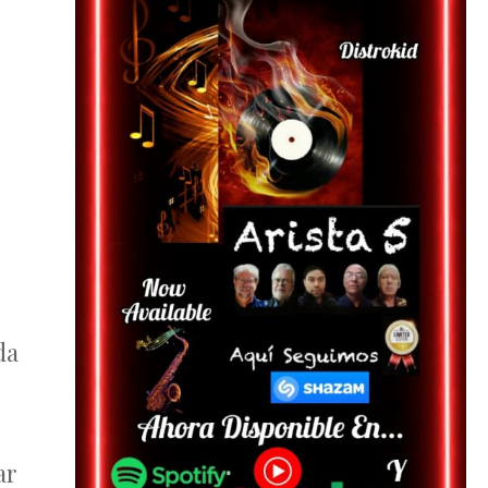
da
ar