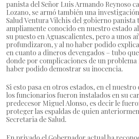
panista del Señor Luis Armando Reynoso cam
Lozano, se armó también una investigación 
Salud Ventura Vilchis del gobierno panista 
ampliamente conocido en nuestro estado al
su puesto en Aguascalientes, pero a unos añ
profundizaron, y al no haber podido explic
en cuanto a dineros devengados – tubo que 
donde por complicaciones de un problema is
haber podido demostrar su inocencia.
Si esto pasa en otros estados, en el nue
los funcionarios fueron instalados en su ca
predecesor Miguel Alonso, es decir le fuero
proteger las espaldas de quien anteriorment
Secretaria de Salud.
En privado el Gobernador actual ha reconoc