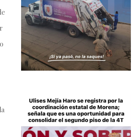
de
r
ho
la