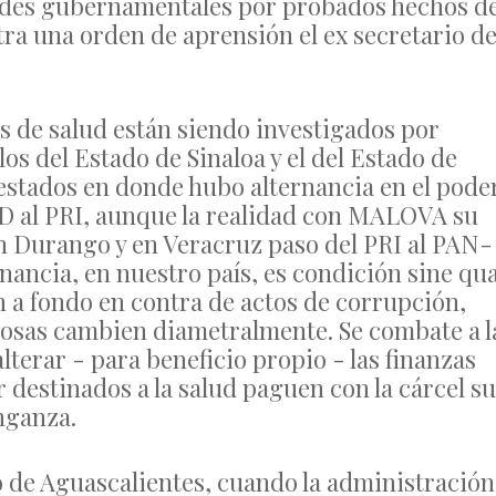
dades gubernamentales por probados hechos d
tra una orden de aprensión el ex secretario d
os de salud están siendo investigados por
os del Estado de Sinaloa y el del Estado de
estados en donde hubo alternancia en el poder
D al PRI, aunque la realidad con MALOVA su
n Durango y en Veracruz paso del PRI al PAN-
rnancia, en nuestro país, es condición sine qu
n a fondo en contra de actos de corrupción,
 cosas cambien diametralmente. Se combate a l
erar - para beneficio propio - las finanzas
r destinados a la salud paguen con la cárcel s
enganza.
 de Aguascalientes, cuando la administración