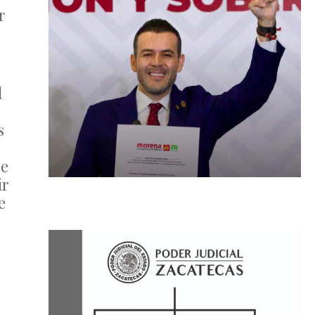
r
l
s
se
ir
e