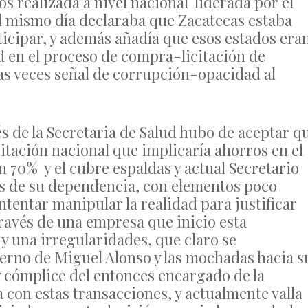
 realizada a nivel nacional liderada por el
l mismo día declaraba que Zacatecas estaba
ticipar, y además añadía que esos estados era
 en el proceso de compra-licitación de
las veces señal de corrupción-opacidad al
és de la Secretaria de Salud hubo de aceptar q
itación nacional que implicaría ahorros en el
 70% y el cubre espaldas y actual Secretario
zas de su dependencia, con elementos poco
ntentar manipular la realidad para justificar
través de una empresa que inicio esta
y una irregularidades, que claro se
erno de Miguel Alonso y las mochadas hacia s
 cómplice del entonces encargado de la
 con estas transacciones, y actualmente valla