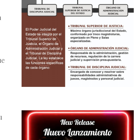
n
ue
u