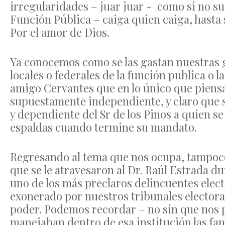
irregularidades – juar juar - como si no su
Función Pública – caiga quien caiga, hasta
Por el amor de Dios.
Ya conocemos como se las gastan nuestras g
locales o federales de la función publica o 
amigo Cervantes que en lo único que piensa
supuestamente independiente, y claro que 
y dependiente del Sr de los Pinos a quien s
espaldas cuando termine su mandato.
Regresando al tema que nos ocupa, tampoco
que se le atravesaron al Dr. Raúl Estrada d
uno de los más preclaros delincuentes electo
exonerado por nuestros tribunales electoral
poder. Podemos recordar – no sin que nos
manejaban dentro de esa institución las fam