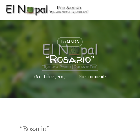
Skip
Men
to
main
content
La MADA
“Rosario”
16 octubre, 2017
No Comments
“Rosario”