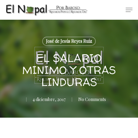
Skip
Men
to
main
content
José de Jesús Reyes Ruíz
EL SALARIO
MINIMO Y OTRAS
LINDURAS
4 diciembre, 2017
No Comments