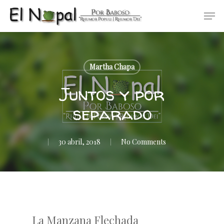
Skip
Men
to
main
content
Martha Chapa
Juntos y por
separado
30 abril, 2018
No Comments
La Manzana Flechada