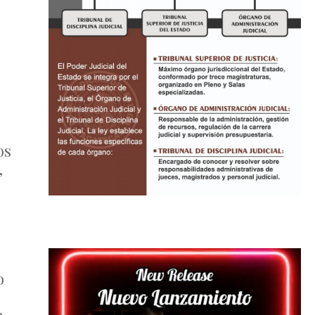
os
,
o