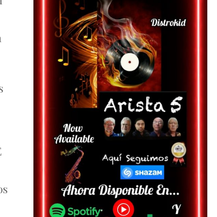
n
a
s
E
os