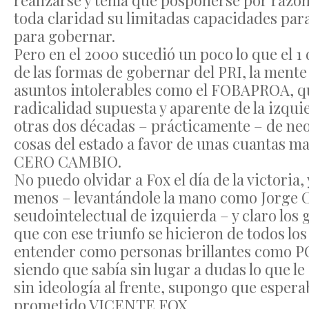
realizarse y tenía que posponerse por razo
toda claridad su limitadas capacidades par
para gobernar.
Pero en el 2000 sucedió un poco lo que el 1 
de las formas de gobernar del PRI, la ment
asuntos intolerables como el FOBAPROA, qu
radicalidad supuesta y aparente de la izq
otras dos décadas – prácticamente – de neo
cosas del estado a favor de unas cuantas m
CERO CAMBIO.
No puedo olvidar a Fox el día de la victoria
menos – levantándole la mano como Jorge C
seudointelectual de izquierda – y claro lo
que con ese triunfo se hicieron de todos lo
entender como personas brillantes como
siendo que sabía sin lugar a dudas lo que l
sin ideología al frente, supongo que esperab
prometido VICENTE FOX.