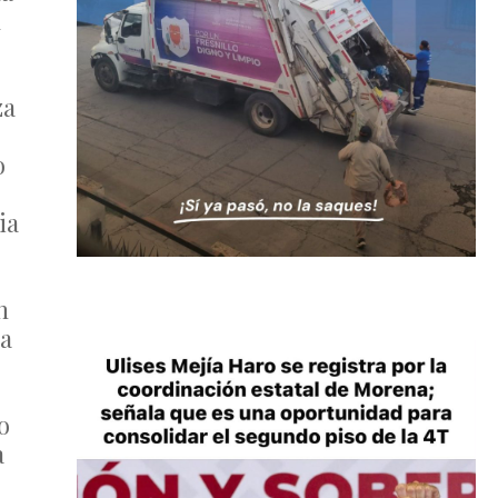
l
za
o
ia
n
ra
o
a