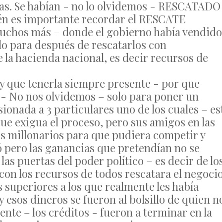
as. Se habían - no lo olvidemos - RESCATADO
én es importante recordar el RESCATE
uchos más – donde el gobierno había vendido
olo para después de rescatarlos con
 la hacienda nacional, es decir recursos de
ay que tenerla siempre presente - por que
la - No nos olvidemos – solo para poner un
sionada a 3 particulares uno de los cuales – es
ue exigua el proceso, pero sus amigos en las
os millonarios para que pudiera competir y
yó pero las ganancias que pretendían no se
as puertas del poder político – es decir de lo
on los recursos de todos rescatara el negocio
s superiores a los que realmente les había
y esos dineros se fueron al bolsillo de quien n
ente – los créditos - fueron a terminar en la