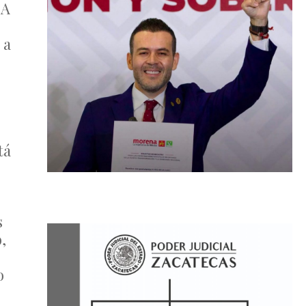
 A
 a
tá
s
,
o