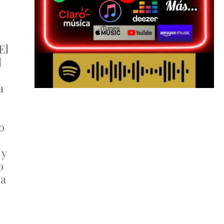
El
l
a
o
 y
o
la