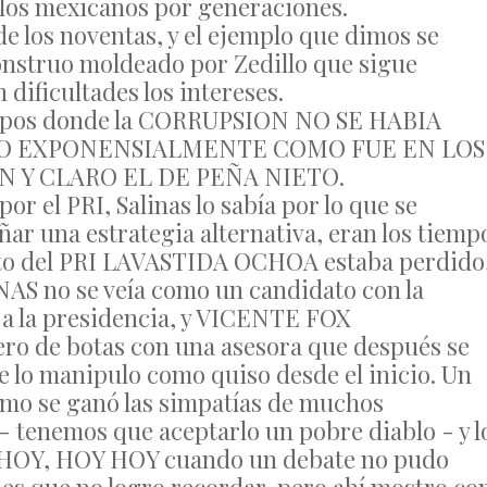
os mexicanos por generaciones.
de los noventas, y el ejemplo que dimos se
onstruo moldeado por Zedillo que sigue
 dificultades los intereses.
empos donde la CORRUPSION NO SE HABIA
O EXPONENSIALMENTE COMO FUE EN LOS
 Y CLARO EL DE PEÑA NIETO.
or el PRI, Salinas lo sabía por lo que se
ñar una estrategia alternativa, eran los tiemp
idato del PRI LAVASTIDA OCHOA estaba perdido
 no se veía como un candidato con la
r a la presidencia, y VICENTE FOX
ero de botas con una asesora que después se
e lo manipulo como quiso desde el inicio. Un
ómo se ganó las simpatías de muchos
 - tenemos que aceptarlo un pobre diablo - y l
l HOY, HOY HOY cuando un debate no pudo