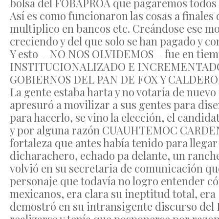
bolsa del FOBAPROA que pagaremos todos l
Así es como funcionaron las cosas a finales 
multiplico en bancos etc. Creándose ese m
creciendo y del que solo se han pagado y con
Y esto – NO NOS OLVIDEMOS – fue en ti
INSTITUCIONALIZADO E INCREMENTAD
GOBIERNOS DEL PAN DE FOX Y CALDERON
La gente estaba harta y no votaría de nuevo p
apresuró a movilizar a sus gentes para dise
para hacerlo, se vino la elección, el cand
y por alguna razón CUAUHTEMOC CARDENAS
fortaleza que antes había tenido para llega
dicharachero, echado pa delante, un ranch
volvió en su secretaria de comunicación qu
personaje que todavía no logro entender c
mexicanos, era clara su ineptitud total, era
demostró en su intransigente discurso de