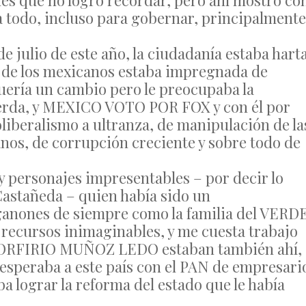
nes que no logro recordar, pero ahí mostro co
a todo, incluso para gobernar, principalmente
de julio de este año, la ciudadanía estaba hart
e de los mexicanos estaba impregnada de
ería un cambio pero le preocupaba la
uierda, y MEXICO VOTO POR FOX y con él por
liberalismo a ultranza, de manipulación de la
anos, de corrupción creciente y sobre todo de
, y personajes impresentables – por decir lo
astañeda – quien había sido un
s ganones de siempre como la familia del VERD
s recursos inimaginables, y me cuesta trabajo
 PORFIRIO MUÑOZ LEDO estaban también ahí,
e esperaba a este país con el PAN de empresari
a lograr la reforma del estado que le había