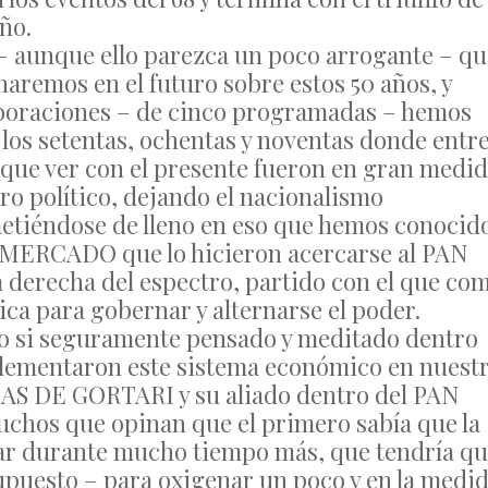
ño.
– aunque ello parezca un poco arrogante – qu
remos en el futuro sobre estos 50 años, y
aboraciones – de cinco programadas – hemos
 los setentas, ochentas y noventas donde entr
que ver con el presente fueron en gran medi
tro político, dejando el nacionalismo
metiéndose de lleno en eso que hemos conocid
MERCADO que lo hicieron acercarse al PAN
a derecha del espectro, partido con el que co
ca para gobernar y alternarse el poder.
ro si seguramente pensado y meditado dentro
plementaron este sistema económico en nuest
NAS DE GORTARI y su aliado dentro del PAN
s que opinan que el primero sabía que la
itar durante mucho tiempo más, que tendría q
upuesto – para oxigenar un poco y en la medi