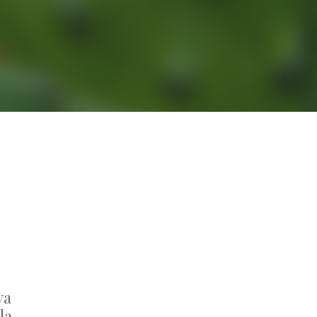
va
la