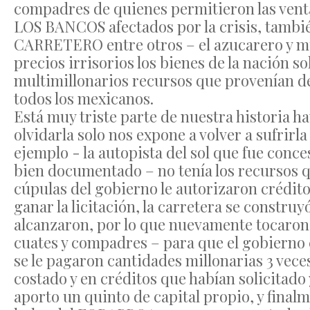
compadres de quienes permitieron las vent
LOS BANCOS afectados por la crisis, tambi
CARRETERO entre otros – el azucarero y m
precios irrisorios los bienes de la nación s
multimillonarios recursos que provenían de
todos los mexicanos.
Está muy triste parte de nuestra historia h
olvidarla solo nos expone a volver a sufrir
ejemplo - la autopista del sol que fue conce
bien documentado – no tenía los recursos q
cúpulas del gobierno le autorizaron crédit
ganar la licitación, la carretera se constru
alcanzaron, por lo que nuevamente tocaron l
cuates y compadres – para que el gobierno c
se le pagaron cantidades millonarias 3 vece
costado y en créditos que habían solicitado 
aporto un quinto de capital propio, y finalm