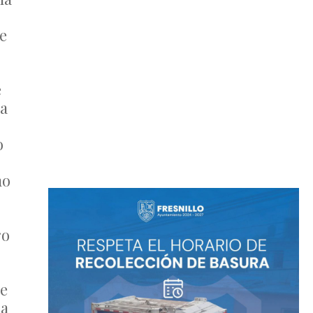
e
e
da
o
mo
ro
ue
da