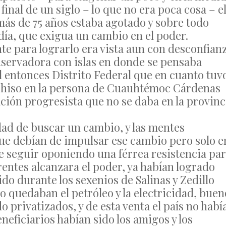
l final de un siglo – lo que no era poca cosa – e
ás de 75 años estaba agotado y sobre todo
ía, que exigua un cambio en el poder.
e para lograrlo era vista aun con desconfian
servadora con islas en donde se pensaba
l entonces Distrito Federal que en cuanto tuv
o hiso en la persona de Cuauhtémoc Cárdenas
ción progresista que no se daba en la provinc
idad de buscar un cambio, y las mentes
ue debían de impulsar ese cambio pero solo e
ue seguir oponiendo una férrea resistencia pa
entes alcanzara el poder, ya habían logrado
do durante los sexenios de Salinas y Zedillo
o quedaban el petróleo y la electricidad, buen
o privatizados, y de esta venta el país no habí
eficiarios habían sido los amigos y los