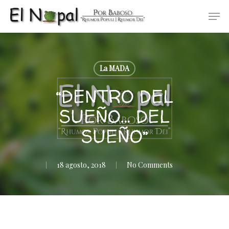
Skip
Men
to
main
content
La MADA
“DENTRO DEL
SUEÑO… DEL
SUEÑO”
18 agosto, 2018
No Comments