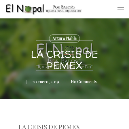
Skip
Men
to
main
content
Arturo Nahle
LA CRISIS DE
PEMEX
20 enero, 2019
No Comments
LA CRISIS DE PEMEX