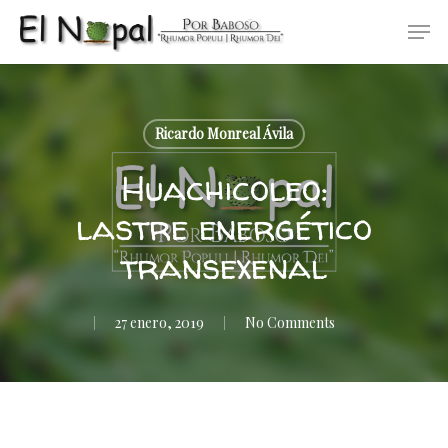
Skip
Men
to
main
content
Ricardo Monreal Ávila
Huachicoleo:
lastre energético
transexenal
27 enero, 2019
No Comments