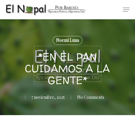
Skip
Men
to
main
content
Noemí Luna
*EN EL PAN
CUIDAMOS A LA
GENTE*
7 noviembre, 2025
No Comments