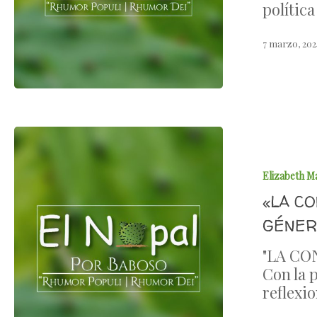
polític
7 marzo, 202
Elizabeth M
«LA C
GÉNER
"LA CO
Con la 
reflexi