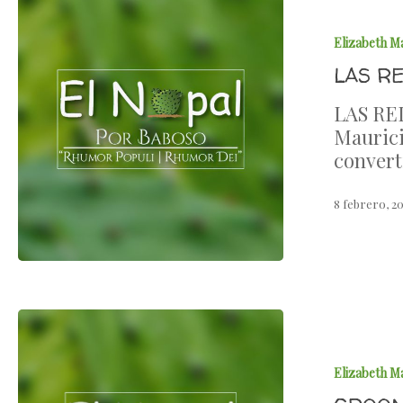
Elizabeth M
LAS RE
LAS RE
Maurici
conver
8 febrero, 2
Elizabeth M