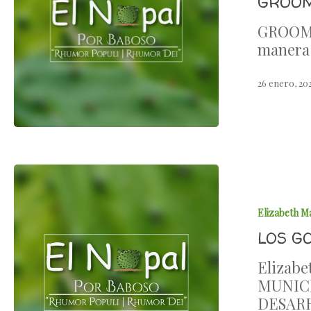
GROOM
GROOMIN
manera 
26 enero, 20
Elizabeth M
LOS G
Elizab
MUNICI
DESARR