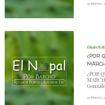
29 febrero, 
Elizabeth M
¿POR 
MARCH
¿POR Q
MARCHA
Gonzále
25 febrero, 