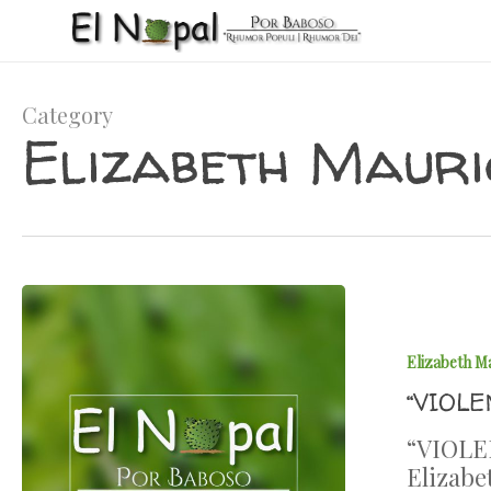
Skip
to
main
content
Category
Elizabeth Mauri
Elizabeth M
“VIOLE
“VIOLE
Elizabe