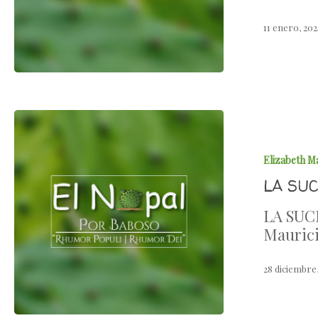
11 enero, 20
Elizabeth M
LA SU
LA SUC
Maurici
28 diciembre