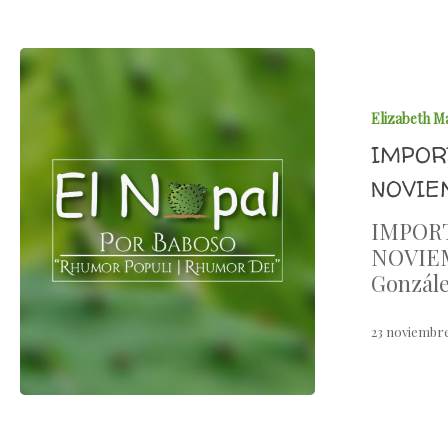
Elizabeth M
IMPOR
NOVIE
IMPOR
NOVIEM
Gonzál
23 noviembre