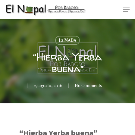
Skip
Men
to
main
content
La MADA
“Hierba Yerba
buena”
29 agosto, 2016
No Comments
“Hierba Yerba buena”