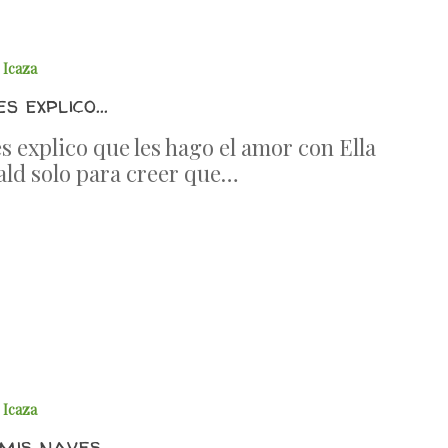
 Icaza
s explico…
s explico que les hago el amor con Ella
ald solo para creer que…
 Icaza
mis naves…