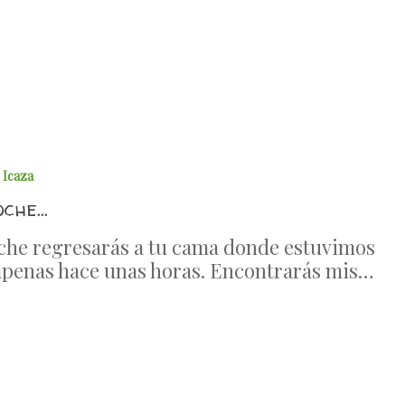
6
 Icaza
oche…
che regresarás a tu cama donde estuvimos
apenas hace unas horas. Encontrarás mis…
6