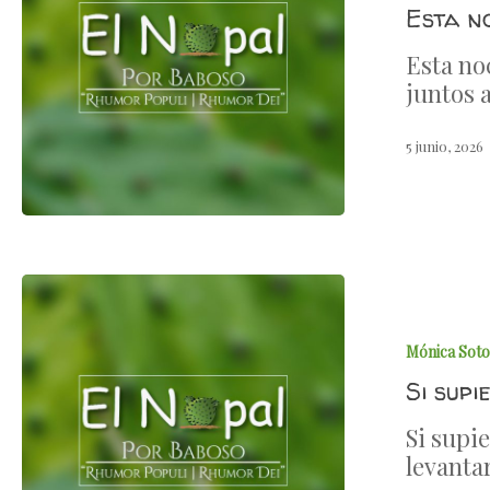
Esta n
Esta no
juntos 
5 junio, 2026
Mónica Soto
Si sup
Si supie
levanta