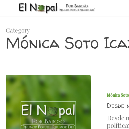
Skip
to
main
content
Category
Mónica Soto Ica
Mónica Soto
Desde 
Desde n
polític