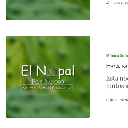
26 junio, 202
Mónica Soto
Esta n
Esta no
juntos 
19 junio, 202