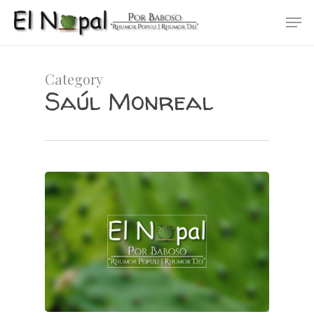
Skip
Men
to
main
content
Category
Saúl Monreal