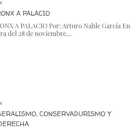
le
RONX A PALACIO
NX A PALACIO Por: Arturo Nahle García En 
ra del 28 de noviembre…
6
le
BERALISMO, CONSERVADURISMO Y
DERECHA