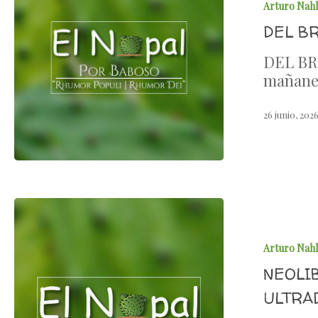
Arturo Nah
DEL B
DEL BRO
mañane
26 junio, 202
Arturo Nah
NEOLI
ULTRA