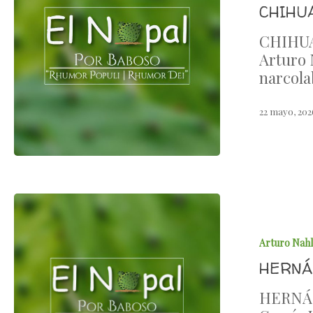
CHIHU
CHIHUA
Arturo 
narcola
22 mayo, 202
Arturo Nah
HERNÁ
HERNÁN