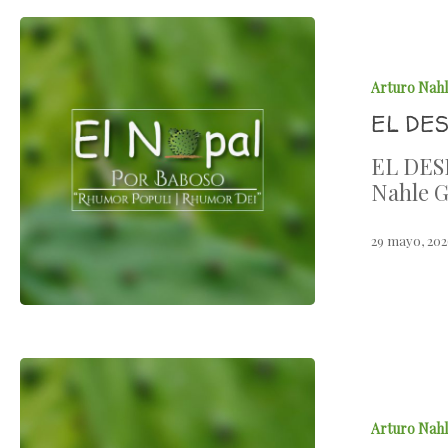
Arturo Nah
EL DE
EL DES
Nahle G
29 mayo, 202
Arturo Nah