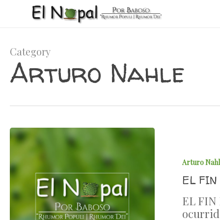
Skip
to
main
content
Category
Arturo Nahle
Arturo Nah
EL FIN
EL FIN 
ocurrid