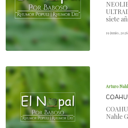
NEOLI
ULTRAD
siete añ
19 junio, 202
Arturo Nah
COAHUI
COAHUI
Nahle G