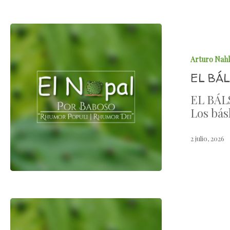
Arturo Nah
EL BÁ
EL BÁL
Los bá
2 julio, 2026