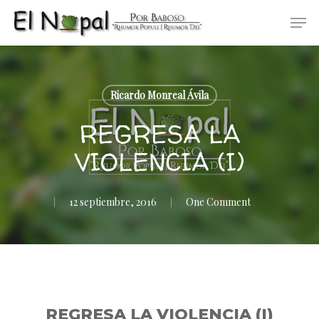
Skip
Men
to
main
content
Ricardo Monreal Ávila
REGRESA LA
VIOLENCIA (I)
12 septiembre, 2016
One Comment
REGRESA LA VIOLENCIA (I)