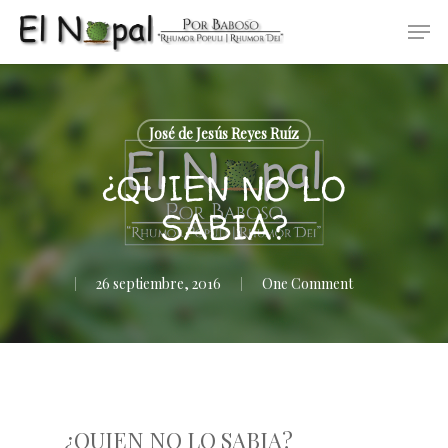
Skip
Men
to
main
content
José de Jesús Reyes Ruíz
¿QUIEN NO LO
SABIA?
26 septiembre, 2016
One Comment
¿QUIEN NO LO SABIA?