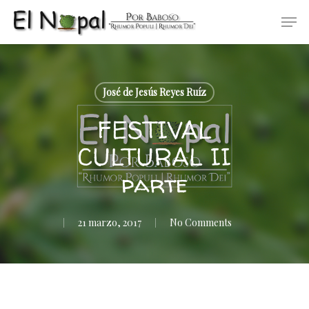
Skip
Men
to
main
content
José de Jesús Reyes Ruíz
FESTIVAL
CULTURAL II
parte
21 marzo, 2017
No Comments