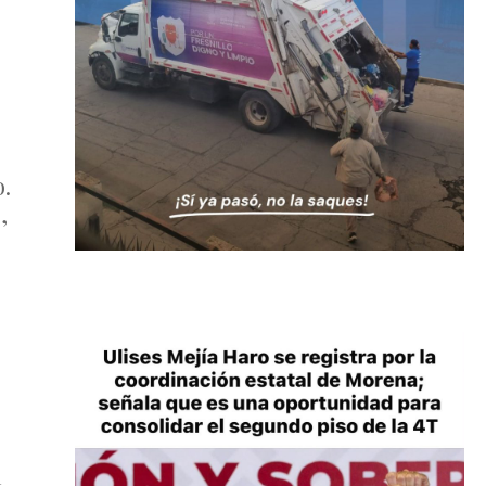
o.
,
1