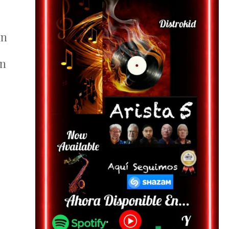
un
en