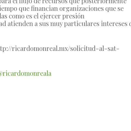
ara el flujo de recursos que posteriormente
tiempo que financian organizaciones que se
das como es el ejercer presión
ad atienden a sus muy particulares intereses 
ttp://ricardomonreal.mx/solicitud-al-sat-
@ricardomonreala