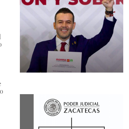
l
o
e
mo