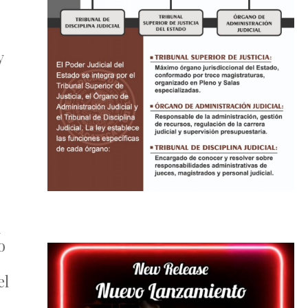
y
a
o
el