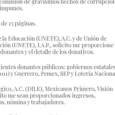
a comisión de gravísimos hechos de corrupció
n impunes.
 de 13 páginas.
 la Educación (UNETE), A.C. y de Unión de
ión (UNETE), I.A.P., solicito me proporcione 
onantes y el detalle de los donativos.
entes donantes públicos: gobiernos estatales
011) y Guerrero, Pemex, SEP y Lotería Naciona
égico, A.C. (DILE), Mexicanos Primero, Visión
cito me sean proporcionados ingresos,
os, nómina y trabajadores.