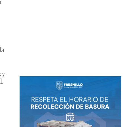
n
la
 y
l.