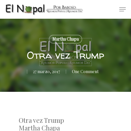
Skip
Men
to
main
content
Martha Chapa
Otra vez Trump
27 marzo, 2017
One Comment
Otra vez Trump
Martha Chapa