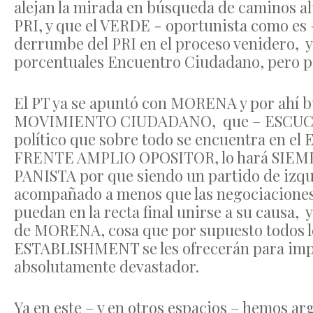
alejan la mirada en búsqueda de caminos alt
PRI, y que el VERDE - oportunista como es -
derrumbe del PRI en el proceso venidero, y
porcentuales Encuentro Ciudadano, pero pá
El PT ya se apuntó con MORENA y por ahí b
MOVIMIENTO CIUDADANO, que – ESCUCHEN 
político que sobre todo se encuentra en e
FRENTE AMPLIO OPOSITOR, lo hará SIE
PANISTA por que siendo un partido de izqui
acompañado a menos que las negociaciones 
puedan en la recta final unirse a su causa, 
de MORENA, cosa que por supuesto todos los
ESTABLISHMENT se les ofrecerán para impedi
absolutamente devastador.
Ya en este – y en otros espacios – hemos 