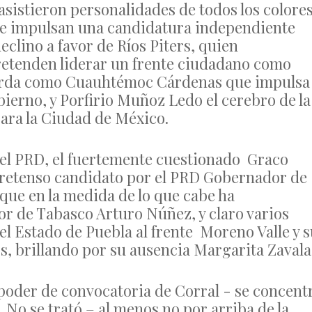
asistieron personalidades de todos los colores
 que impulsan una candidatura independiente
lino a favor de Ríos Piters, quien
retenden liderar un frente ciudadano como
uierda como Cuauhtémoc Cárdenas que impulsa
ierno, y Porfirio Muñoz Ledo el cerebro de la
ara la Ciudad de México.
del PRD, el fuertemente cuestionado Graco
pretenso candidato por el PRD Gobernador de
que en la medida de lo que cabe ha
 de Tabasco Arturo Núñez, y claro varios
 Estado de Puebla al frente Moreno Valle y s
s, brillando por su ausencia Margarita Zavala
poder de convocatoria de Corral - se concent
 No se trató – al menos no por arriba de la