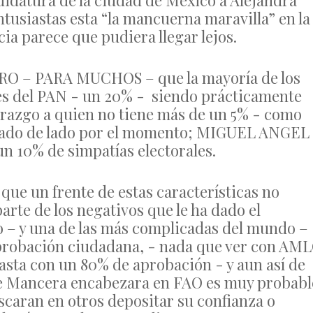
didatura de la ciudad de México a Alejandra
ntusiastas esta “la mancuerna maravilla” en la
ia parece que pudiera llegar lejos.
RO – PARA MUCHOS – que la mayoría de los
ntes del PAN - un 20% - siendo prácticamente
derazgo a quien no tiene más de un 5% - como
ejado de lado por el momento; MIGUEL ANGEL
n 10% de simpatías electorales.
ue un frente de estas características no
rte de los negativos que le ha dado el
 – y una de las más complicadas del mundo –
probación ciudadana, - nada que ver con AM
ta con un 80% de aprobación - y aun así de
e Mancera encabezara en FAO es muy probabl
scaran en otros depositar su confianza o