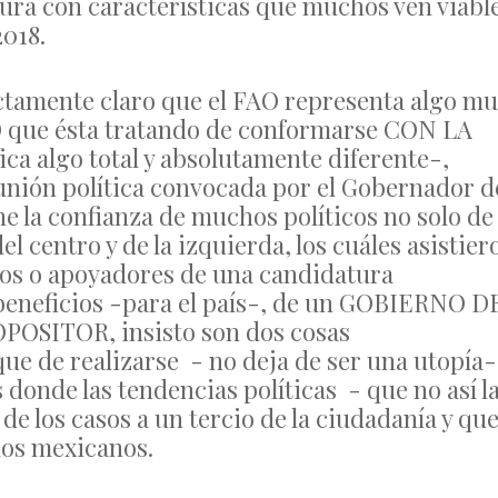
tura con características que muchos ven viabl
2018.
tamente claro que el FAO representa algo mu
que ésta tratando de conformarse CON LA
a algo total y absolutamente diferente-,
unión política convocada por el Gobernador d
e la confianza de muchos políticos no solo de 
l centro y de la izquierda, los cuáles asistier
os o apoyadores de una candidatura
 beneficios -para el país-, de un GOBIERNO D
SITOR, insisto son dos cosas
que de realizarse - no deja de ser una utopía
 donde las tendencias políticas - que no así l
de los casos a un tercio de la ciudadanía y qu
los mexicanos.