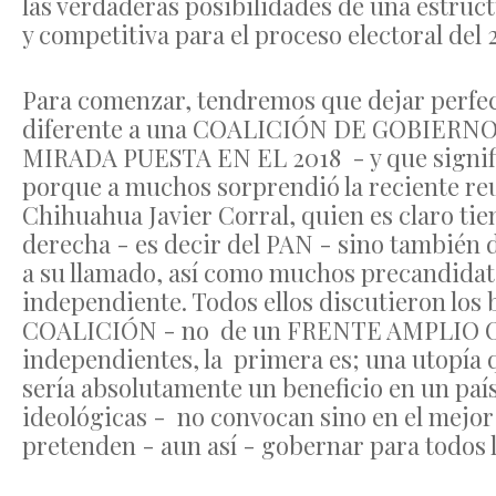
las verdaderas posibilidades de una estruc
y competitiva para el proceso electoral del 
Para comenzar, tendremos que dejar perfec
diferente a una COALICIÓN DE GOBIERNO 
MIRADA PUESTA EN EL 2018 - y que signific
porque a muchos sorprendió la reciente re
Chihuahua Javier Corral, quien es claro tien
derecha - es decir del PAN - sino también de
a su llamado, así como muchos precandidat
independiente. Todos ellos discutieron los
COALICIÓN - no de un FRENTE AMPLIO OPO
independientes, la primera es; una utopía 
sería absolutamente un beneficio en un país
ideológicas - no convocan sino en el mejor 
pretenden - aun así - gobernar para todos 