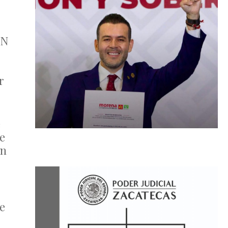
AN
r
e
e
en
ue