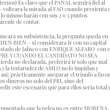
ernos) Es claro que el PANAL seguirá fiel al
 volteara la mirada al FAO cuando presienta e
 lo mismo harán con sus 2 o 3 puntos
renle de contar.
uscara su subsistencia, la pregunta queda en
BIEN – si considerara ir con su capital
l Estado de Jalisco con ENRIQUE ALFARO con e
MPRE Y CUANDO EL CANDIDATO NO SEA
erda no declarada, preferirá ir solo que mal
y la testarudez de AMLO no lo impidan y
y así; prácticamente asegurar el triunfo a favo
 dineros no solo del PRI, sino del
r este escenario que para ellos seria total 
argumentado que la pelea no es entre MORENA,