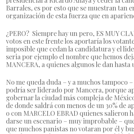
presidencial a Ricardo Anaya y ceder la can
Barrales, es por esto que se muestran tan e
organización de esta fuerza que en aparienc
¿PERO? Siempre hay un pero, ES MUY CLA
votos en este frente los aportaría los vota
imposible que cedan la candidatura y el li
seria por ejemplo el nombre que hemos d
MANCERA, a quienes algunos le dan hasta u
No me queda duda – y a muchos tampoco – q
podría ser liderado por Mancera, porque apa
gobernar la ciudad más compleja de México
de donde saldrá con menos de un 30% de a
o con MARCELO EBRAD quienes salieron has
darse un escenario – muy improbable – qu
que muchos panistas no votaran por él y bu