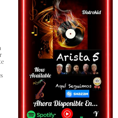
a
r
te
rs