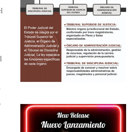
l
l
r
y