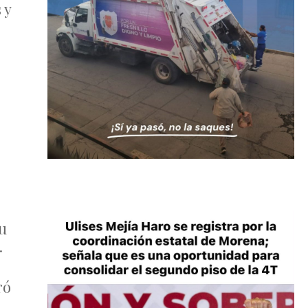
 y
u
.
ró