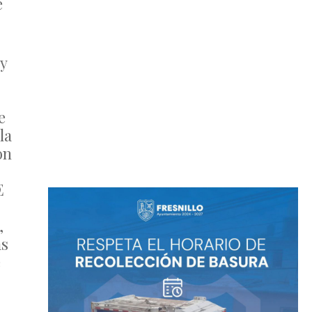
e
y
e
la
on
E
-,
as
e