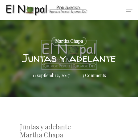
Skip
Men
to
main
content
Martha Chapa
Juntas y adelante
11 septiembre, 2017
3 Comments
Juntas y adelante
Martha Chapa