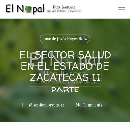
Skip
Men
to
main
content
José de Jesús Reyes Ruíz
EL SECTOR SALUD
EN EL ESTADO DE
ZACATECAS II
parte
18 septiembre, 2017
No Comments