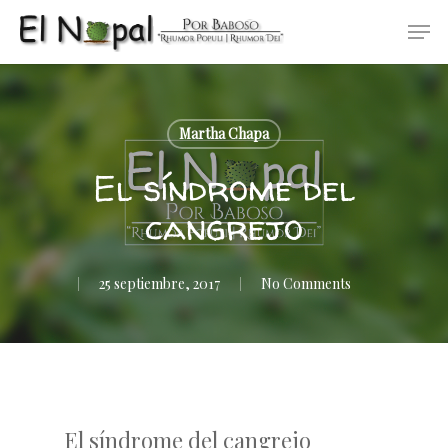
Skip
Men
to
main
content
Martha Chapa
El síndrome del
cangrejo
25 septiembre, 2017
No Comments
El síndrome del cangrejo