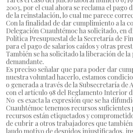
2003, por el cual ahora se reclama el pago 
de la reinstalación, lo cual me parece correc
Con la finalidad de dar cumplimiento a la co
Delegación Cuauhtémoc ha solicitado, en di
Política Presupuestal de la Secretaría de Fi
para el pago de salarios caídos y otras pres
También se ha solicitado la liberación de la
demandante.
Es preciso señalar que para poder dar cump
nuestra voluntad hacerlo, estamos condicio
o generada a través de la Subsecretaría de
con el artículo 98 del Reglamento Interior 
No es exacta la expresión que se ha difundi
Cuauhtémoc tenemos recursos suficientes p
recursos están etiquetados y comprometidos
de cubrir a otros trabajadores que también
laudo motivo de despidos injustificados, in