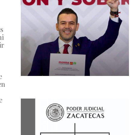
es
ni
ir
e
en
e