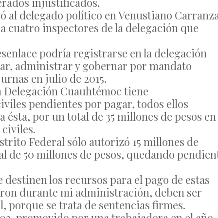
rados injustificados.
ó al delegado político en Venustiano Carranza
a cuatro inspectores de la delegación que
enlace podría registrarse en la delegación
tar, administrar y gobernar por mandato
urnas en julio de 2015.
la Delegación Cuauhtémoc tiene
viles pendientes por pagar, todos ellos
 ésta, por un total de 35 millones de pesos en
civiles.
trito Federal sólo autorizó 15 millones de
tal de 50 millones de pesos, quedando pendien
e destinen los recursos para el pago de estas
naron durante mi administración, deben ser
, porque se trata de sentencias firmes.
1903, promovido por una trabajadora en el año