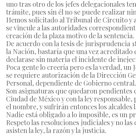
uno tras otro de los jefes delegacionales ten
trámite, pues sin él no se puede realizar n
Hemos solicitado al Tribunal de Circuito y 
se vincule a las autoridades correspondiente
creación de la plaza motivo de la sentencia.
De acuerdo con la tesis de jurisprudencia 1
la Nación, bastaría que una vez acreditado 
declarase sin materia el incidente de ineje
Poca gente lo creería pero es la verdad, un 
se requiere autorización de la Dirección G
Personal, dependiente de Gobierno central.
Son asignaturas que quedaron pendientes co
Ciudad de México y con la ley responsable, p
el nombre, y sufrirán entonces los alcaldes 
Nadie está obligado a lo imposible, es un p
Respeto las resoluciones judiciales y no la
asisten la ley, la razón y la justicia.