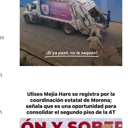
os
a
s