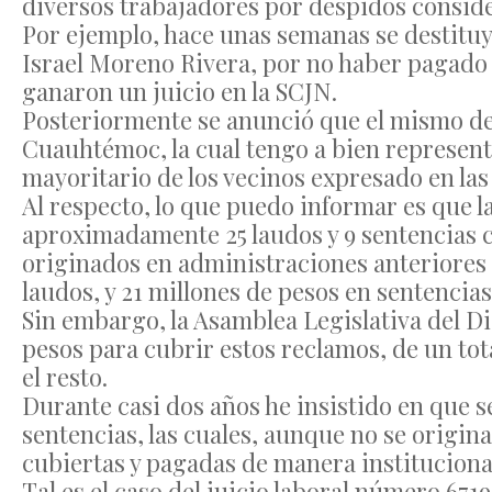
diversos trabajadores por despidos conside
Por ejemplo, hace unas semanas se destituy
Israel Moreno Rivera, por no haber pagado 
ganaron un juicio en la SCJN.
Posteriormente se anunció que el mismo des
Cuauhtémoc, la cual tengo a bien represen
mayoritario de los vecinos expresado en las 
Al respecto, lo que puedo informar es que 
aproximadamente 25 laudos y 9 sentencias ci
originados en administraciones anteriores a
laudos, y 21 millones de pesos en sentencias 
Sin embargo, la Asamblea Legislativa del Dis
pesos para cubrir estos reclamos, de un to
el resto.
Durante casi dos años he insistido en que s
sentencias, las cuales, aunque no se origi
cubiertas y pagadas de manera institucional
Tal es el caso del juicio laboral número 67