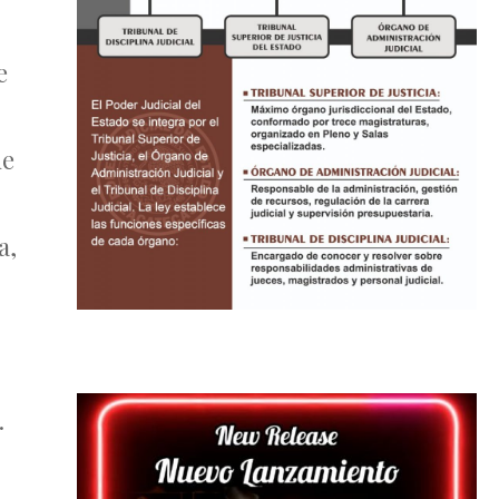
e
de
a,
.