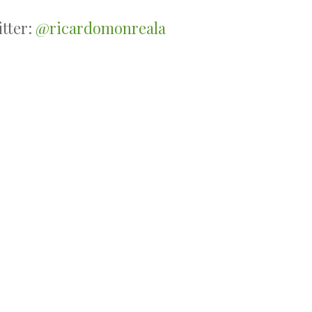
tter:
@ricardomonreala