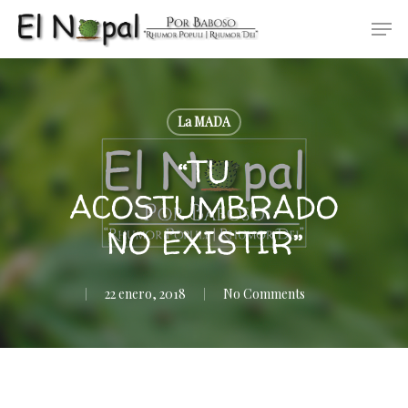
Skip
Men
to
main
content
La MADA
“TU
ACOSTUMBRADO
NO EXISTIR”
22 enero, 2018
No Comments