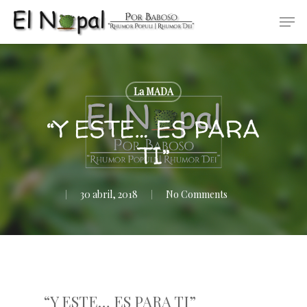
Skip
Men
to
main
content
La MADA
“Y ESTE… ES PARA
TI”
30 abril, 2018
No Comments
“Y ESTE… ES PARA TI”