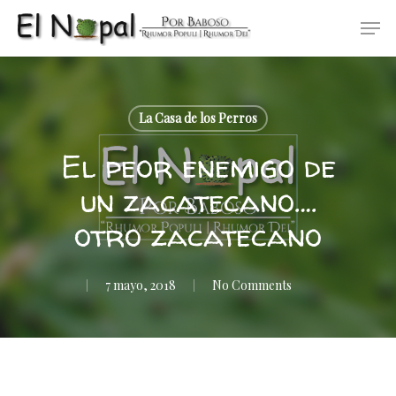
Skip
Men
to
main
content
La Casa de los Perros
El peor enemigo de
un zacatecano….
otro zacatecano
7 mayo, 2018
No Comments