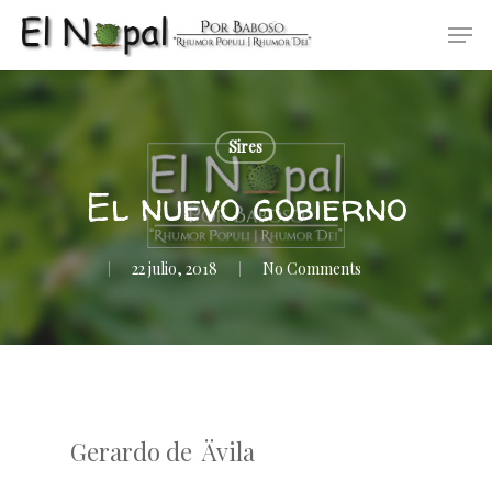
Skip
Men
to
main
content
Sires
El nuevo gobierno
22 julio, 2018
No Comments
Gerardo de Ävila