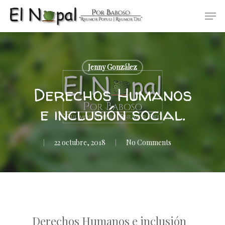
Skip
Men
to
main
content
Jenny González
Derechos Humanos
e inclusión social.
22 octubre, 2018
No Comments
Derechos Humanos e inclusión