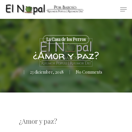
Skip
Men
to
main
content
La Casa de los Perros
¿Amor y paz?
23 diciembre, 2018
No Comments
¿Amor y paz?