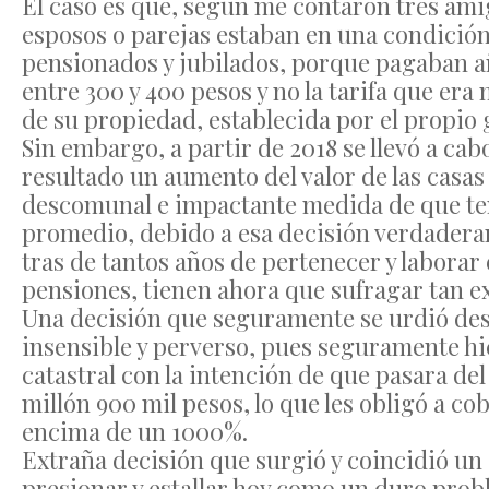
El caso es que, según me contaron tres ami
esposos o parejas estaban en una condició
pensionados y jubilados, porque pagaban a
entre 300 y 400 pesos y no la tarifa que era
de su propiedad, establecida por el propio
Sin embargo, a partir de 2018 se llevó a ca
resultado un aumento del valor de las casa
descomunal e impactante medida de que te
promedio, debido a esa decisión verdadera
tras de tantos años de pertenecer y laborar
pensiones, tienen ahora que sufragar tan e
Una decisión que seguramente se urdió des
insensible y perverso, pues seguramente hi
catastral con la intención de que pasara de
millón 900 mil pesos, lo que les obligó a c
encima de un 1000%.
Extraña decisión que surgió y coincidió un
presionar y estallar hoy como un duro probl