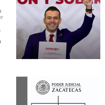
a
se
,
a