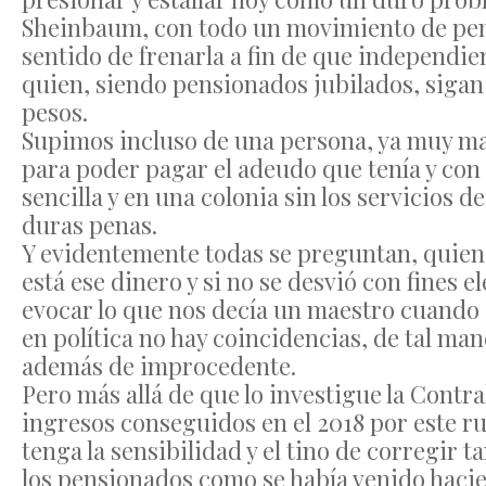
Sheinbaum, con todo un movimiento de pen
sentido de frenarla a fin de que independien
quien, siendo pensionados jubilados, sigan
pesos.
Supimos incluso de una persona, ya muy m
para poder pagar el adeudo que tenía y c
sencilla y en una colonia sin los servicios 
duras penas.
Y evidentemente todas se preguntan, quie
está ese dinero y si no se desvió con fines e
evocar lo que nos decía un maestro cuando
en política no hay coincidencias, de tal m
además de improcedente.
Pero más allá de que lo investigue la Contra
ingresos conseguidos en el 2018 por este r
tenga la sensibilidad y el tino de corregir 
los pensionados como se había venido haci