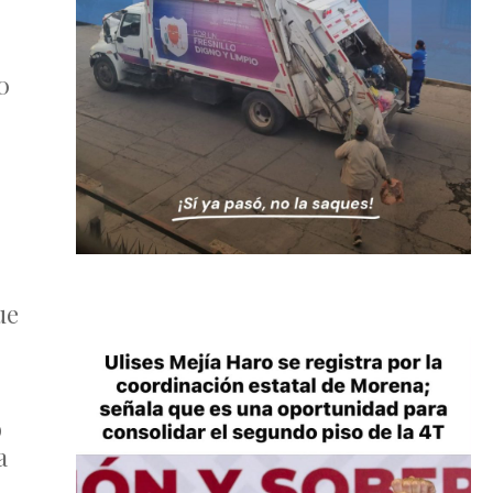
0
ue
o
a