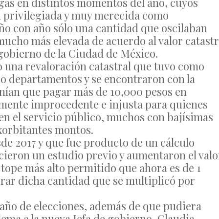
gas en distintos momentos del año, cuyos
n privilegiada y muy merecida como
ño con año sólo una cantidad que oscilaban
 mucho más elevada de acuerdo al valor catastr
 gobierno de la Ciudad de México.
bo una revaloración catastral que tuvo como
s o departamentos y se encontraron con la
nían que pagar más de 10,000 pesos en
mente improcedente e injusta para quienes
 en el servicio público, muchos con bajísimas
xorbitantes montos.
de 2017 y que fue producto de un cálculo
cieron un estudio previo y aumentaron el valo
l tope más alto permitido que ahora es de 1
obrar dicha cantidad que se multiplicó por
 año de elecciones, además de que pudiera
ema a la nueva Jefa de gobierno, Claudia