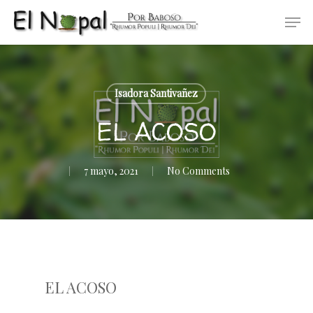
Skip
Men
to
main
content
Isadora Santivañez
EL ACOSO
7 mayo, 2021
No Comments
EL ACOSO