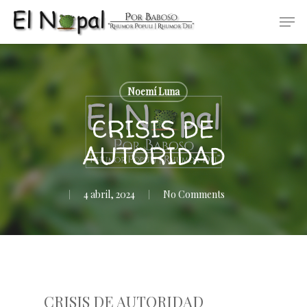
Skip
Men
to
main
content
Noemí Luna
CRISIS DE
AUTORIDAD
4 abril, 2024
No Comments
CRISIS DE AUTORIDAD