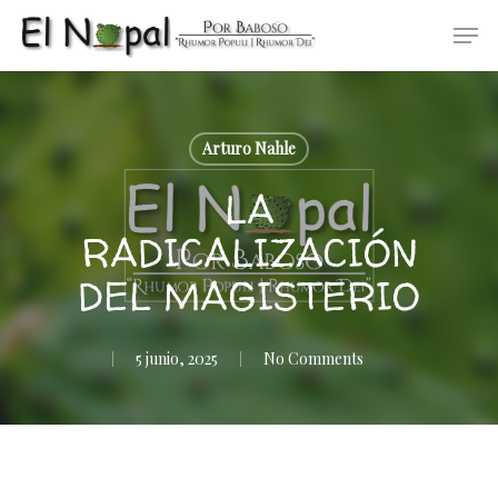
Skip
Men
to
main
content
Arturo Nahle
LA
RADICALIZACIÓN
DEL MAGISTERIO
5 junio, 2025
No Comments