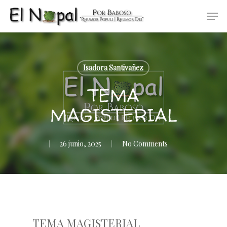
Skip
Men
to
main
content
Isadora Santivañez
TEMA
MAGISTERIAL
26 junio, 2025
No Comments
TEMA MAGISTERIAL