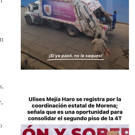
on
s.
,
o