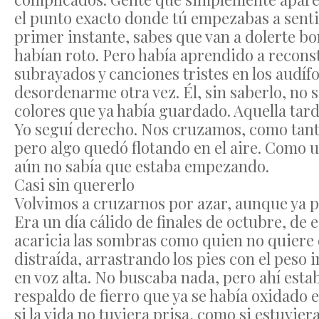
el punto exacto donde tú empezabas a sentir
primer instante, sabes que van a dolerte bo
habían roto. Pero había aprendido a recons
subrayados y canciones tristes en los audíf
desordenarme otra vez. Él, sin saberlo, no 
colores que ya había guardado. Aquella tarde
Yo seguí derecho. Nos cruzamos, como tant
pero algo quedó flotando en el aire. Como 
aún no sabía que estaba empezando.
Casi sin quererlo
Volvimos a cruzarnos por azar, aunque ya p
Era un día cálido de finales de octubre, de e
acaricia las sombras como quien no quiere 
distraída, arrastrando los pies con el peso
en voz alta. No buscaba nada, pero ahí esta
respaldo de fierro que ya se había oxidado 
si la vida no tuviera prisa, como si estuvi