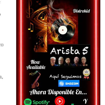
e
o
co
a,