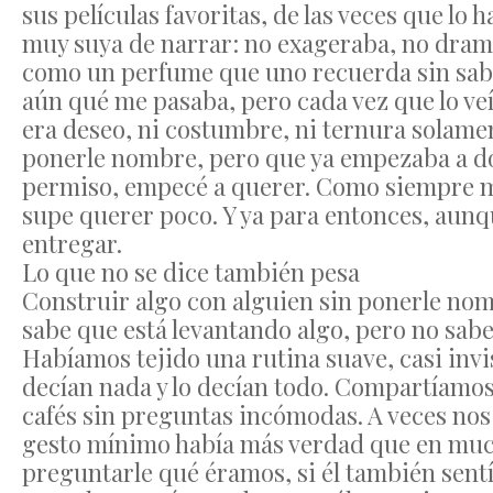
sus películas favoritas, de las veces que lo
muy suya de narrar: no exageraba, no drama
como un perfume que uno recuerda sin saber
aún qué me pasaba, pero cada vez que lo veí
era deseo, ni costumbre, ni ternura solamen
ponerle nombre, pero que ya empezaba a dol
permiso, empecé a querer. Como siempre me
supe querer poco. Y ya para entonces, aunq
entregar.
Lo que no se dice también pesa
Construir algo con alguien sin ponerle no
sabe que está levantando algo, pero no sabe
Habíamos tejido una rutina suave, casi in
decían nada y lo decían todo. Compartíamos
cafés sin preguntas incómodas. A veces nos
gesto mínimo había más verdad que en much
preguntarle qué éramos, si él también sentí