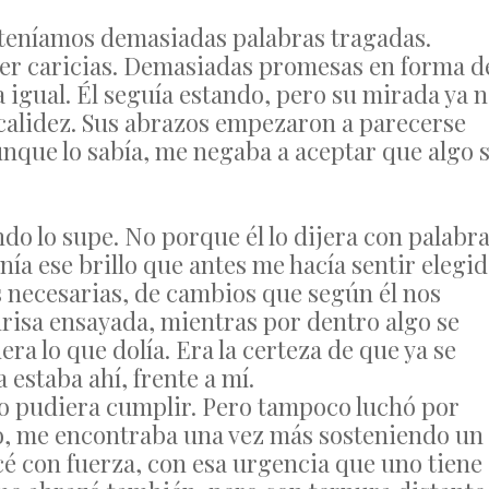
 teníamos demasiadas palabras tragadas.
ser caricias. Demasiadas promesas en forma d
ra igual. Él seguía estando, pero su mirada ya 
 calidez. Sus abrazos empezaron a parecerse
unque lo sabía, me negaba a aceptar que algo 
do lo supe. No porque él lo dijera con palabra
a ese brillo que antes me hacía sentir elegid
 necesarias, de cambios que según él nos
onrisa ensayada, mientras por dentro algo se
ra lo que dolía. Era la certeza de que ya se
estaba ahí, frente a mí.
no pudiera cumplir. Pero tampoco luchó por
o, me encontraba una vez más sosteniendo un
é con fuerza, con esa urgencia que uno tiene