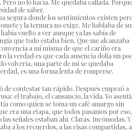
 Pero no lo hacía. Me quedaba callada. Porqu
esidad de saber.
na segura donde los sentimientos existen per
mete y la ternura no exige. Me hablaba de su
 había vuelto a ver aunque ya las sabía de
ingía que todo estaba bien. Que me alcanzaba
 convencía a mí misma de que el cariño era
ero la verdad es que cada ausencia dolía un po
do volvería, una parte de mí se quedaba
verdad, es una forma lenta de romperse.
jó de contestar tan rápido. Después empezó a
a: el trabajo, el cansancio, la vida. Yo asentí
ustia como quien se toma un café amargo sin
ue era una etapa, que todos pasamos por eso,
 las señales estaban ahí. Claras. Incómodas. Y
aba a los recuerdos, a las risas compartidas, a