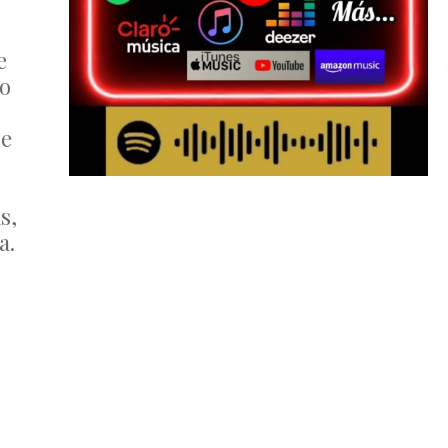
e
no
se
s,
a.