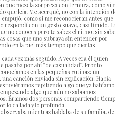
ón que mezcla sorpresa con ternura, como si 
do que leía. Me acerqué, no con la intención d
me empujó, como si me reconocieran antes que
yo respondí con un gesto suave, casi tímido. L
e no conoces pero te sabes el ritmo: sin sab
las cosas que uno subraya sin entender por
endo en la piel más tiempo que ciertas
 cada vez más seguido. A veces era él quien
que pasaba por ahí “de casualidad”. Pronto
conocíamos en las pequeñas rutinas: un
una canción enviada sin explicación. Había
i estuviéramos repitiendo algo que ya habíamo
os empezando algo que aún no sabíamos
os. Éramos dos personas compartiendo tiem
r lo callada y lo profunda.
 observaba mientras hablaba de su familia, de