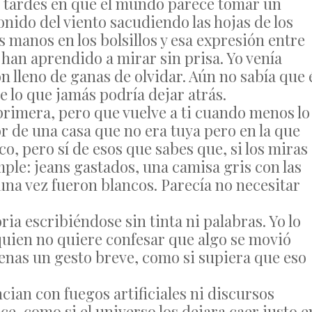
s tardes en que el mundo parece tomar un
onido del viento sacudiendo las hojas de los
s manos en los bolsillos y esa expresión entre
 han aprendido a mirar sin prisa. Yo venía
 lleno de ganas de olvidar. Aún no sabía que 
e lo que jamás podría dejar atrás.
 primera, pero que vuelve a ti cuando menos lo
r de una casa que no era tuya pero en la que
ico, pero sí de esos que sabes que, si los miras
ple: jeans gastados, una camisa gris con las
na vez fueron blancos. Parecía no necesitar
ia escribiéndose sin tinta ni palabras. Yo lo
quien no quiere confesar que algo se movió
penas un gesto breve, como si supiera que eso
cian con fuegos artificiales ni discursos
, como si el universo los dejara caer justo e