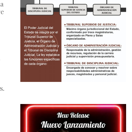
ma
re
a
s.