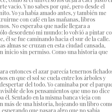
te vacío. Y no sabes por qué, pero desde el
nito. Yo ya había amado antes, y también me
truirme con café en las mañanas, libros
onos. No esperaba que nadie llegara a
sólo desordenó mi mundo: lo volvió a pintar c
, él se fue caminando hacia el sur de la calle.
as almas se cruzan en esta ciudad cansada,
un inicio sin permiso. Como una historia que
ara entonces el azar parecía tenernos fichado
sos en que el sol se cuela entre los árboles y
despertar del todo. Yo caminaba por el parque
 invisible de los pensamientos que uno no dice
ba él. Sentado en la misma banca vieja con
en más de una historia, hojeando un libro com
era esperando que pasara algo que no sabía