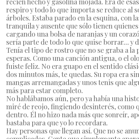
recién hecho y gasolina mojada. Era de esa
respiro y todo lo que importa se reduce al s
árboles. Estaba parado en la esquina, con la
tranquila y ausente que sólo tienen quienes
cargando una bolsa de naranjas y un corazón
sería parte de todo lo que quise borrar… y d
Tenía el tipo de rostro que no se graba a la
esperas. Como una canción antigua, o el olo
fuiste feliz. No era guapo en el sentido clás
dos minutos más, te quedas. Su ropa era sim
mangas arremangadas y unos tenis que algu
más para estar completo.
No hablábamos aún, pero ya había una histor
miré de reojo, fingiendo desinterés, como 
dentro. Él no hizo nada más que sonreír, a
bastaba para que yo lo recordara.
Hay personas que llegan así. Que no se anun
complicados. Gente que simplemente aparece