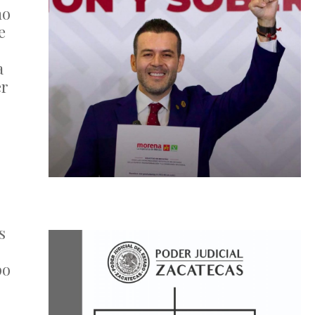
no
e
a
er
s
po