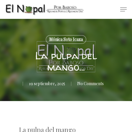
Skip
Men
to
main
content
Mónica Soto Icaza
La pulpa del
mango…
19 septiembre, 2025
No Comments
La pulpa del mango