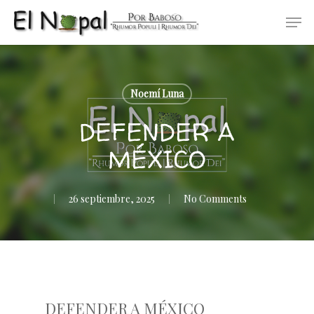
Skip
Men
to
main
content
Noemí Luna
DEFENDER A
MÉXICO
26 septiembre, 2025
No Comments
DEFENDER A MÉXICO