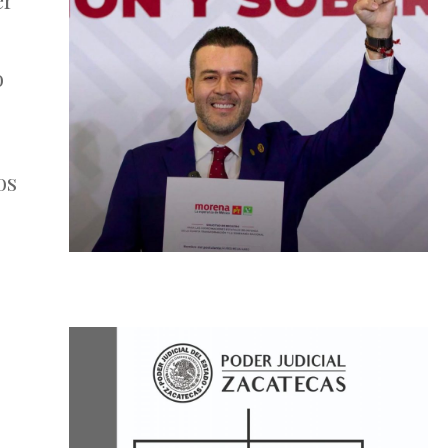
er
o
os