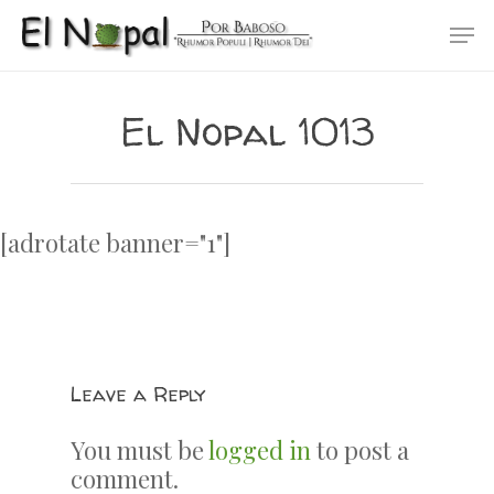
Skip
Men
to
main
content
El Nopal 1013
[adrotate banner="1"]
Leave a Reply
You must be
logged in
to post a
comment.